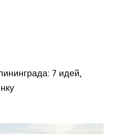
ининграда: 7 идей,
инку