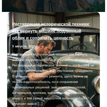
Реставрация исторической техники:
как вернуть машине подлинный
облик и сохранить ценность
5 августа, 2026
Реставрация исторической техники: как вернуть
машине подлинный облик и сохранить ценность
Реставрация исторической техники — это работа не
«до состояния нового», а до состояния правдивого.
В отличие от обычного ремонта, здесь важна не
только ездоспособность, но и сохранение
оригинальных решений: заводских технологий,
материалов, крепежа, маркировок, характера
износа и той самой аккуратной патины, которая
отличает живой […]