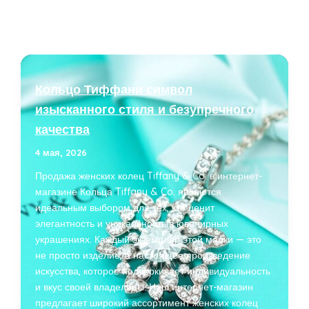
Кольцо Тиффани символ
изысканного стиля и безупречного
качества
4 мая, 2026
Продажа женских колец Tiffany & Co. в интернет-
магазине Кольца Tiffany & Co. являются
идеальным выбором для тех, кто ценит
элегантность и уникальность в ювелирных
украшениях. Каждый экземпляр этой марки — это
не просто изделие, а настоящее произведение
искусства, которое подчеркивает индивидуальность
и вкус своей владелицы. Наш интернет-магазин
предлагает широкий ассортимент женских колец