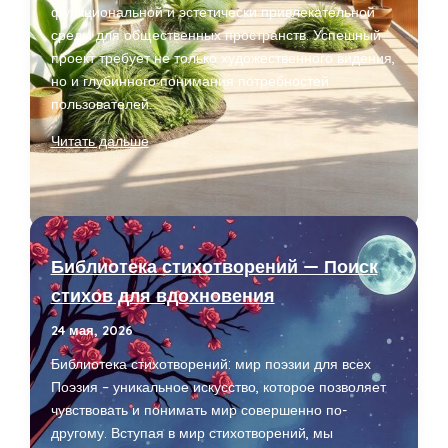
функциональной и эстетически привлекательной
среды для общественных пространств. Успешный
проект требует не только художественного видения,
но и глубинного понимания потребностей
пользователей.
Дизайн
Читать дальше
архитектурного
бюро
для
инновационного
проектирования
Библиотека стихотворений — Поиск
общественных
стихов для вдохновения
пространств
24 мая, 2026
Библиотека стихотворений: мир поэзии для всех
Поэзия – уникальное искусство, которое позволяет
чувствовать и понимать мир совершенно по-
другому. Вступая в мир стихотворений, мы