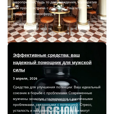
мероприятий, будь то день рождения, корпоратив
или просто встреча с друзьями. Наш клуб
предлагает атмосферу, в
Лучшие
Читать дальше
караоке
в
Москве
для
частных
Эффективные средства: ваш
вечеринок
надежный помощник для мужской
и
силы
корпоративов
3 апреля, 2026
Средства для улучшения потенции: Ваш идеальный
союзник в борьбе с проблемами Современные
мужчины зачастую сталкиваются с различными
проблемами, связанными с потенцией. Стресс,
усталость и неправильный образ жизни могут