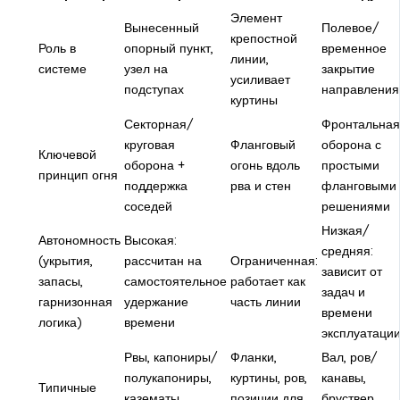
Элемент
Вынесенный
Полевое/
крепостной
Роль в
опорный пункт,
временное
линии,
системе
узел на
закрытие
усиливает
подступах
направления
куртины
Секторная/
Фронтальная
круговая
Фланговый
оборона с
Ключевой
оборона +
огонь вдоль
простыми
принцип огня
поддержка
рва и стен
фланговыми
соседей
решениями
Низкая/
Автономность
Высокая:
средняя:
(укрытия,
рассчитан на
Ограниченная:
зависит от
запасы,
самостоятельное
работает как
задач и
гарнизонная
удержание
часть линии
времени
логика)
времени
эксплуатаци
Рвы, капониры/
Фланки,
Вал, ров/
полукапониры,
куртины, ров,
канавы,
Типичные
казематы,
позиции для
бруствер,