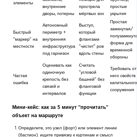
элементы
внутренние
прострела
простые
дворы, потерны
мёртвых зон
укрытия
Простая
Автономный
Выступ,
замкнутая/
Быстрый
периметр +
который
полузамкнут
"маркер" на
внутренняя
флангами
форма для
местности
инфраструктура
"чистит" ров
временной
под гарнизон
вдоль стены
обороны
Оценивать как
Считать
Требовать от
одиночную
"угловой
Частая
него свойств
крепость без
башней" без
ошибка
капитального
связей и
фланговой
сооружения
интервалов
функции
Мини-кейс: как за 5 минут "прочитать"
объект на маршруте
Определите, это узел (форт) или элемент линии
(бастион): ищите привязку к куртинам и смысл