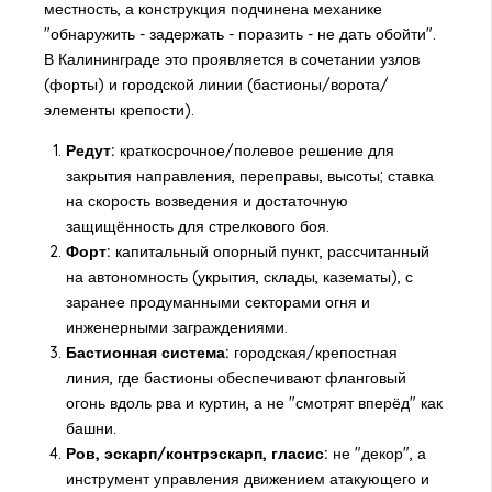
местность, а конструкция подчинена механике
"обнаружить - задержать - поразить - не дать обойти".
В Калининграде это проявляется в сочетании узлов
(форты) и городской линии (бастионы/ворота/
элементы крепости).
Редут:
краткосрочное/полевое решение для
закрытия направления, переправы, высоты; ставка
на скорость возведения и достаточную
защищённость для стрелкового боя.
Форт:
капитальный опорный пункт, рассчитанный
на автономность (укрытия, склады, казематы), с
заранее продуманными секторами огня и
инженерными заграждениями.
Бастионная система:
городская/крепостная
линия, где бастионы обеспечивают фланговый
огонь вдоль рва и куртин, а не "смотрят вперёд" как
башни.
Ров, эскарп/контрэскарп, гласис:
не "декор", а
инструмент управления движением атакующего и