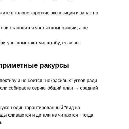
ите в голове короткие экспозиции и запас по
 тени становятся частью композиции, а не
е фигуры помогают масштабу, если вы
еприметные ракурсы
пективу и не боится "некрасивых" углов ради
если собираете серию: общий план → средний
и нужен один гарантированный "вид на
ады сливаются и детали не читаются - тогда
.