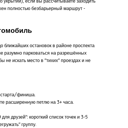
 укрытий), если вы рассчитываете заходить
ужен полностью безбарьерный маршрут -
втомобиль
о ближайших остановок в районе проспекта
е разумно парковаться на разрешённых
ы не искать место в "тихих" проездах и не
й старта/финиша.
те расширенную петлю на 3+ часа.
д
для друзей": короткий список точек и 3-5
егружать" группу.