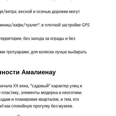
я/ветра; весной и осенью дорожки могут
финиш/кафе/туалет"; в плотной застройке GPS
рритории, без захода за ограды и без
ими тротуарами; для коляски лучше выбирать
нности Амалиенау
ачала XX века, "садовый" характер улиц и
 пластику, элементы модерна и неоготики.
садам и планировке кварталов, и тем, кто
ад
как спокойную прогулку без музеев.