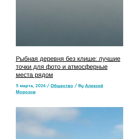
Рыбная деревня без клише: лучшие
точки для фото и атмосферные
места рядом
5 марта, 2026
/
Общество
/ By
Алексей
Морозов