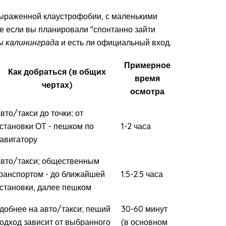
ыраженной клаустрофобии, с маленькими
же если вы планировали "спонтанно зайти
 калининграда
и есть ли официальный вход.
Примерное
Как добраться (в общих
время
чертах)
осмотра
вто/такси до точки; от
становки ОТ - пешком по
1-2 часа
авигатору
вто/такси; общественным
ранспортом - до ближайшей
1.5-2.5 часа
становки, далее пешком
добнее на авто/такси; пеший
30-60 минут
одход зависит от выбранного
(в основном