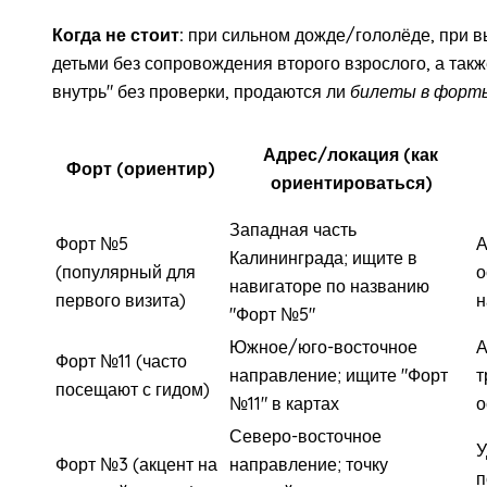
Когда не стоит:
при сильном дожде/гололёде, при в
детьми без сопровождения второго взрослого, а так
внутрь" без проверки, продаются ли
билеты в форты
Адрес/локация (как
Форт (ориентир)
ориентироваться)
Западная часть
Форт №5
А
Калининграда; ищите в
(популярный для
о
навигаторе по названию
первого визита)
н
"Форт №5"
Южное/юго-восточное
А
Форт №11 (часто
направление; ищите "Форт
т
посещают с гидом)
№11" в картах
о
Северо-восточное
У
Форт №3 (акцент на
направление; точку
п