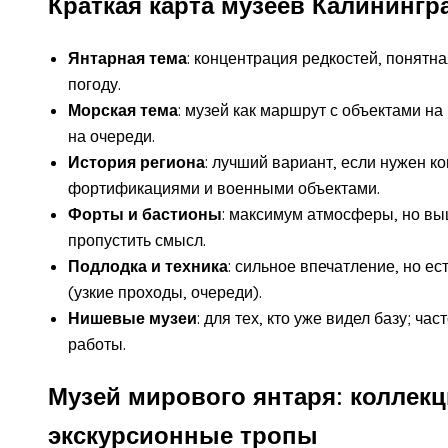
Краткая карта музеев Калинингр
Янтарная тема
: концентрация редкостей, понятн
погоду.
Морская тема
: музей как маршрут с объектами н
на очереди.
История региона
: лучший вариант, если нужен к
фортификациями и военными объектами.
Форты и бастионы
: максимум атмосферы, но выш
пропустить смысл.
Подлодка и техника
: сильное впечатление, но ес
(узкие проходы, очереди).
Нишевые музеи
: для тех, кто уже видел базу; ч
работы.
Музей мирового янтаря: коллекц
экскурсионные тропы