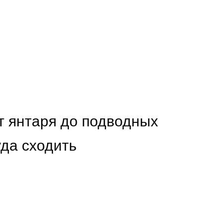
т янтаря до подводных
уда сходить