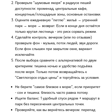
Проверьте "шумовые якоря" в радиусе пешей
доступности: променад, центральные кафе,
концертные/площадные зоны, основные остановки.
Оцените ежедневную "петлю": жильё → утренний
парк → море → возврат. Если в конце дня остаётся
только крутая лестница - это риск сорвать режим.
Сделайте контроль: вечером (или по отзывам)
проверьте фон - музыка, поток людей, звук дороги.
Если фон слышен при закрытом окне, вариант
исключайте.
После выбора сравните с альтернативой по двум
критериям: тишина ночью и удобство подъёма
после моря. Только потом возвращайтесь к
"Светлогорск отдых цены" и торгуйтесь за условия.
Не берите "самое близкое к морю", если приоритет
- сон и тишина: близость часто равна потоку.
Ищите баланс: 1 удобный спуск рядом + маршрут в
парк без пересечения центральных точек.
Проверяйте, как вы вернётесь вечером: перепад