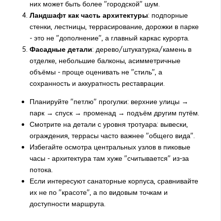
них может быть более "городской" шум.
Ландшафт как часть архитектуры
: подпорные
стенки, лестницы, террасирование, дорожки в парке
- это не "дополнение", а главный каркас курорта.
Фасадные детали
: дерево/штукатурка/камень в
отделке, небольшие балконы, асимметричные
объёмы - проще оценивать не "стиль", а
сохранность и аккуратность реставрации.
Планируйте "петлю" прогулки: верхние улицы →
парк → спуск → променад → подъём другим путём.
Смотрите на детали с уровня тротуара: вывески,
ограждения, террасы часто важнее "общего вида".
Избегайте осмотра центральных узлов в пиковые
часы - архитектура там хуже "считывается" из-за
потока.
Если интересуют санаторные корпуса, сравнивайте
их не по "красоте", а по видовым точкам и
доступности маршрута.