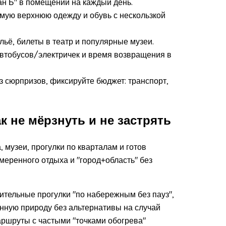
ан Б" в помещении на каждый день.
емую верхнюю одежду и обувь с нескользкой
ьё, билеты в театр и популярные музеи.
автобусов/электричек и время возвращения в
ез сюрпризов, фиксируйте бюджет: транспорт,
к не мёрзнуть и не застрять
 музеи, прогулки по кварталам и готов
меренного отдыха и "город+область" без
ительные прогулки "по набережным без пауз",
нную природу без альтернативы на случай
аршруты с частыми "точками обогрева"