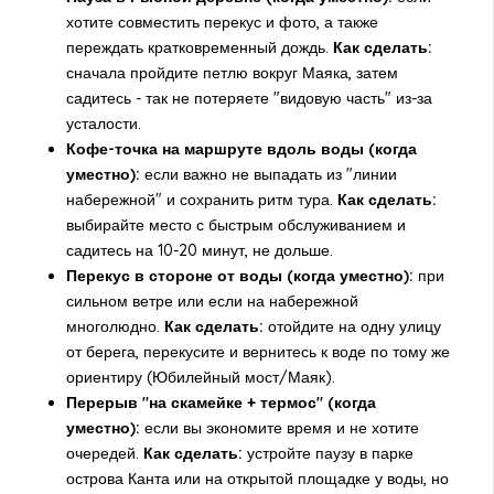
хотите совместить перекус и фото, а также
переждать кратковременный дождь.
Как сделать:
сначала пройдите петлю вокруг Маяка, затем
садитесь - так не потеряете "видовую часть" из-за
усталости.
Кофе-точка на маршруте вдоль воды (когда
уместно):
если важно не выпадать из "линии
набережной" и сохранить ритм тура.
Как сделать:
выбирайте место с быстрым обслуживанием и
садитесь на 10-20 минут, не дольше.
Перекус в стороне от воды (когда уместно):
при
сильном ветре или если на набережной
многолюдно.
Как сделать:
отойдите на одну улицу
от берега, перекусите и вернитесь к воде по тому же
ориентиру (Юбилейный мост/Маяк).
Перерыв "на скамейке + термос" (когда
уместно):
если вы экономите время и не хотите
очередей.
Как сделать:
устройте паузу в парке
острова Канта или на открытой площадке у воды, но