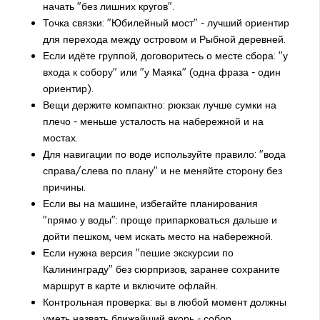
начать "без лишних кругов".
Точка связки: "Юбилейный мост" - лучший ориентир
для перехода между островом и Рыбной деревней.
Если идёте группой, договоритесь о месте сбора: "у
входа к собору" или "у Маяка" (одна фраза - один
ориентир).
Вещи держите компактно: рюкзак лучше сумки на
плечо - меньше усталость на набережной и на
мостах.
Для навигации по воде используйте правило: "вода
справа/слева по плану" и не меняйте сторону без
причины.
Если вы на машине, избегайте планирования
"прямо у воды": проще припарковаться дальше и
дойти пешком, чем искать место на набережной.
Если нужна версия "пешие экскурсии по
Калининграду" без сюрпризов, заранее сохраните
маршрут в карте и включите офлайн.
Контрольная проверка: вы в любой момент должны
уметь назвать ближайший якорь - собор,