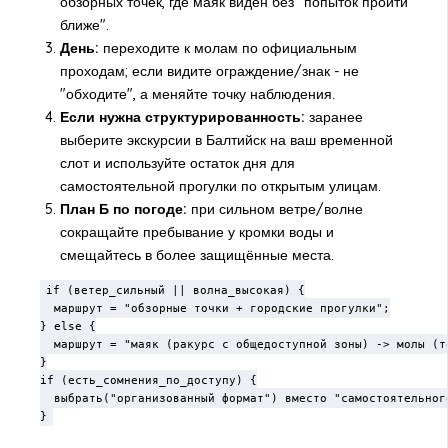
обзорных точек, где маяк виден без "попыток пройти
ближе".
День:
переходите к молам по официальным
проходам; если видите ограждение/знак - не
"обходите", а меняйте точку наблюдения.
Если нужна структурированность:
заранее
выберите экскурсии в Балтийск на ваш временной
слот и используйте остаток дня для
самостоятельной прогулки по открытым улицам.
План Б по погоде:
при сильном ветре/волне
сокращайте пребывание у кромки воды и
смещайтесь в более защищённые места.
if (ветер_сильный || волна_высокая) {

  маршрут = "обзорные точки + городские прогулки";

} else {

  маршрут = "маяк (ракурс с общедоступной зоны) -> молы (то
}

if (есть_сомнения_по_доступу) {

  выбрать("организованный формат") вместо "самостоятельного
}