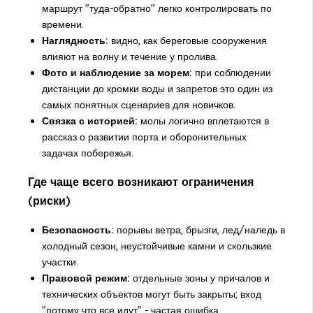
маршрут "туда-обратно" легко контролировать по
времени.
Наглядность:
видно, как береговые сооружения
влияют на волну и течение у пролива.
Фото и наблюдение за морем:
при соблюдении
дистанции до кромки воды и запретов это один из
самых понятных сценариев для новичков.
Связка с историей:
молы логично вплетаются в
рассказ о развитии порта и оборонительных
задачах побережья.
Где чаще всего возникают ограничения
(риски)
Безопасность:
порывы ветра, брызги, лед/наледь в
холодный сезон, неустойчивые камни и скользкие
участки.
Правовой режим:
отдельные зоны у причалов и
технических объектов могут быть закрыты; вход
"потому что все идут" - частая ошибка.