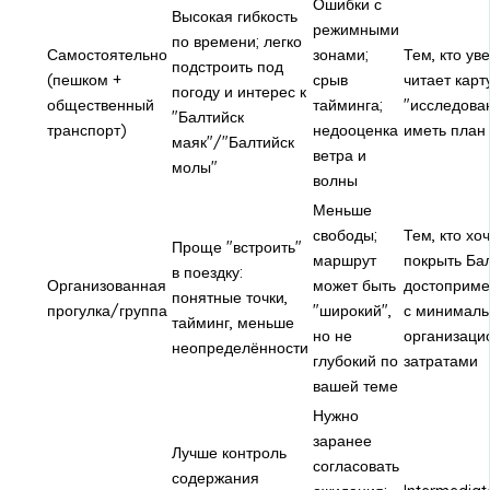
Ошибки с
Высокая гибкость
режимными
по времени; легко
Самостоятельно
зонами;
Тем, кто ув
подстроить под
(пешком +
срыв
читает карт
погоду и интерес к
общественный
тайминга;
"исследован
"Балтийск
транспорт)
недооценка
иметь план
маяк"/"Балтийск
ветра и
молы"
волны
Меньше
свободы;
Тем, кто хо
Проще "встроить"
маршрут
покрыть Ба
в поездку:
Организованная
может быть
достоприме
понятные точки,
прогулка/группа
"широкий",
с минимал
тайминг, меньше
но не
организаци
неопределённости
глубокий по
затратами
вашей теме
Нужно
заранее
Лучше контроль
согласовать
содержания