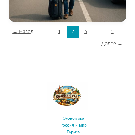
добраться
и
перемещаться
по
Калининградской
←
Назад
1
2
3
…
5
области:
Далее
→
транспорт,
билеты
и
нюансы
Экономика
Россия и мир
Туризм