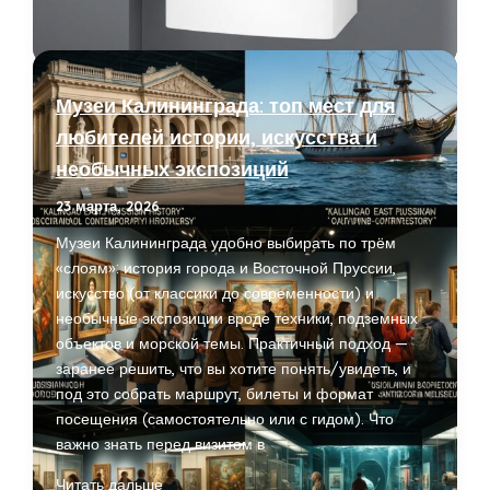
Innovita
Primo
14
i
Музеи Калининграда: топ мест для
NG
любителей истории, искусства и
ваш
необычных экспозиций
источник
горячей
23 марта, 2026
воды
Музеи Калининграда удобно выбирать по трём
«слоям»: история города и Восточной Пруссии,
искусство (от классики до современности) и
необычные экспозиции вроде техники, подземных
объектов и морской темы. Практичный подход —
заранее решить, что вы хотите понять/увидеть, и
под это собрать маршрут, билеты и формат
посещения (самостоятельно или с гидом). Что
важно знать перед визитом в
Музеи
Читать дальше