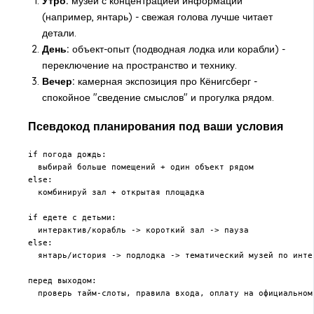
Утро:
музей с концентрацией информации
(например, янтарь) - свежая голова лучше читает
детали.
День:
объект-опыт (подводная лодка или корабли) -
переключение на пространство и технику.
Вечер:
камерная экспозиция про Кёнигсберг -
спокойное "сведение смыслов" и прогулка рядом.
Псевдокод планирования под ваши условия
if погода дождь:

  выбирай больше помещений + один объект рядом

else:

  комбинируй зал + открытая площадка

if едете с детьми:

  интерактив/корабль -> короткий зал -> пауза

else:

  янтарь/история -> подлодка -> тематический музей по интер
перед выходом:

  проверь тайм-слоты, правила входа, оплату на официальном