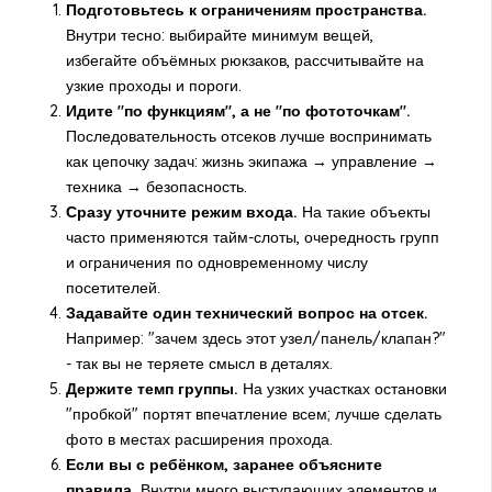
Подготовьтесь к ограничениям пространства.
Внутри тесно: выбирайте минимум вещей,
избегайте объёмных рюкзаков, рассчитывайте на
узкие проходы и пороги.
Идите "по функциям", а не "по фототочкам".
Последовательность отсеков лучше воспринимать
как цепочку задач: жизнь экипажа → управление →
техника → безопасность.
Сразу уточните режим входа.
На такие объекты
часто применяются тайм-слоты, очередность групп
и ограничения по одновременному числу
посетителей.
Задавайте один технический вопрос на отсек.
Например: "зачем здесь этот узел/панель/клапан?"
- так вы не теряете смысл в деталях.
Держите темп группы.
На узких участках остановки
"пробкой" портят впечатление всем; лучше сделать
фото в местах расширения прохода.
Если вы с ребёнком, заранее объясните
правила.
Внутри много выступающих элементов и